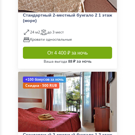
Стандартный 2-местный бунгало 2 1 этаж
(море)
24 м2
до 3 мест
Кровати односпальные
От 4 400 ₽ за ночь
88 ₽ за ночь
Ваша выгода
+100 бонусов
за ночь
Скидка - 500 RUB
Стандартный 2-местный бунгало 1 2 этаж