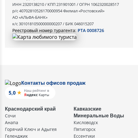
ИНН 2320138210 / КПП 231901001 / ОГРН 1062320028517
р/с 40702810526170000954 Филиал «Ростовский»
АО «АЛЬФА-БАНК»
к/с 30101810500000000207 / БИК 046015207
Реестровый номер турагента:
РТА 0008726
Контакты офисов продаж
Краснодарский край
Кавказские
Сочи
Минеральные Воды
Анапа
Кисловодск
Горячий Ключ и Адыгея
Пятигорск
Геленджик
Ессентуки