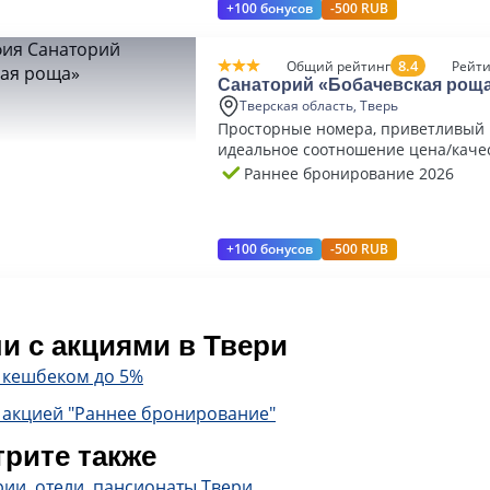
+100 бонусов
-500 RUB
8.4
Общий рейтинг
Рейти
Санаторий «Бобачевская рощ
Тверская область, Тверь
Просторные номера, приветливый 
идеальное соотношение цена/каче
Раннее бронирование 2026
+100 бонусов
-500 RUB
и с акциями в Твери
с кешбеком до 5%
 акцией "Раннее бронирование"
рите также
ии, отели, пансионаты Твери