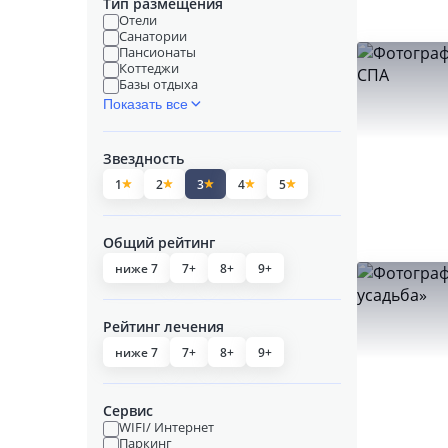
Тип размещения
Отели
Санатории
Пансионаты
Коттеджи
Базы отдыха
Показать все
Звездность
1
2
3
4
5
Общий рейтинг
ниже 7
7+
8+
9+
Рейтинг лечения
ниже 7
7+
8+
9+
Сервис
WIFI/ Интернет
Паркинг