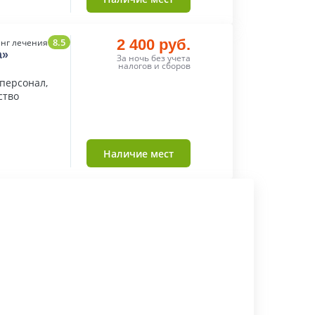
8.5
2 400 руб.
нг лечения
а»
За ночь без учета
налогов и сборов
персонал,
ство
Наличие мест