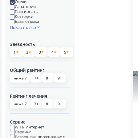
Отели
Санатории
Пансионаты
Коттеджи
Базы отдыха
Показать все
Звездность
1
2
3
4
5
Общий рейтинг
ниже 7
7+
8+
9+
Рейтинг лечения
ниже 7
7+
8+
9+
Сервис
WIFI/ Интернет
Паркинг
Разрешено проживание с