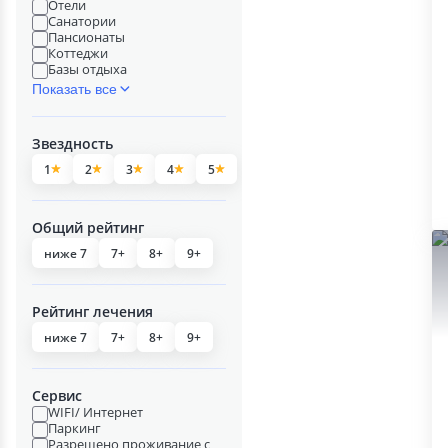
Отели
Санатории
Пансионаты
Коттеджи
Базы отдыха
Показать все
Звездность
1
2
3
4
5
Общий рейтинг
ниже 7
7+
8+
9+
Рейтинг лечения
ниже 7
7+
8+
9+
Сервис
WIFI/ Интернет
Паркинг
Разрешено проживание с