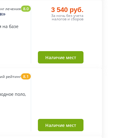
8.0
3 540 руб.
нг лечения
н»
За ночь без учета
налогов и сборов
 на базе
Наличие мест
8.1
ий рейтинг
водное поло,
Наличие мест