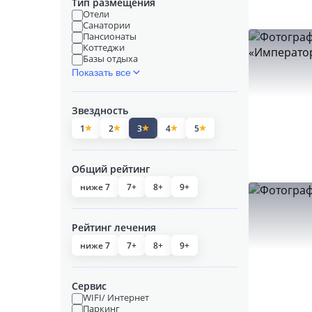
Тип размещения
Отели
Санатории
Пансионаты
Коттеджи
Базы отдыха
Показать все
Звездность
1
2
3
4
5
Общий рейтинг
ниже 7
7+
8+
9+
Рейтинг лечения
ниже 7
7+
8+
9+
Сервис
WIFI/ Интернет
Паркинг