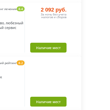
8.4
2 092 руб.
нг лечения
За ночь без учета
налогов и сборов
тво, любезный
ый сервис
Наличие мест
8.2
ий рейтинг
рк
Наличие мест