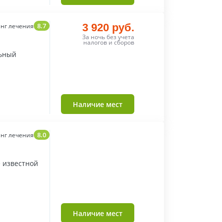
8.7
3 920 руб.
нг лечения
За ночь без учета
налогов и сборов
льный
Наличие мест
8.0
нг лечения
 известной
Наличие мест