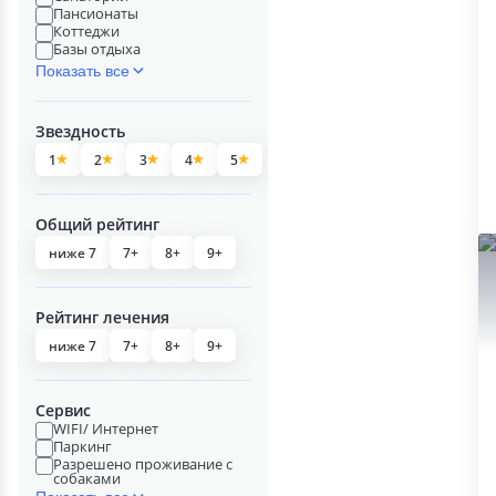
Пансионаты
Коттеджи
Базы отдыха
Показать все
Звездность
1
2
3
4
5
Общий рейтинг
ниже 7
7+
8+
9+
Рейтинг лечения
ниже 7
7+
8+
9+
Сервис
WIFI/ Интернет
Паркинг
Разрешено проживание с
собаками