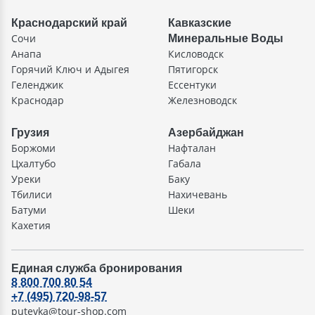
Краснодарский край
Кавказские
Сочи
Минеральные Воды
Анапа
Кисловодск
Горячий Ключ и Адыгея
Пятигорск
Геленджик
Ессентуки
Краснодар
Железноводск
Грузия
Азербайджан
Боржоми
Нафталан
Цхалтубо
Габала
Уреки
Баку
Тбилиси
Нахичевань
Батуми
Шеки
Кахетия
Единая служба бронирования
8 800 700 80 54
+7 (495) 720-98-57
putevka@tour-shop.com