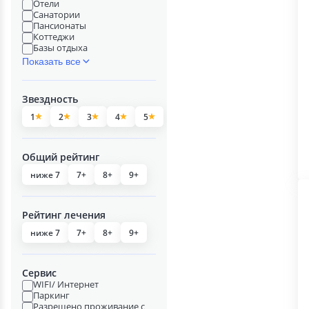
Отели
Санатории
Пансионаты
Коттеджи
Базы отдыха
Показать все
Звездность
1
2
3
4
5
Общий рейтинг
ниже 7
7+
8+
9+
Рейтинг лечения
ниже 7
7+
8+
9+
Сервис
WIFI/ Интернет
Паркинг
Разрешено проживание с