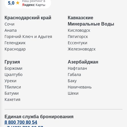
Краснодарский край
Кавказские
Сочи
Минеральные Воды
Анапа
Кисловодск
Горячий Ключ и Адыгея
Пятигорск
Геленджик
Ессентуки
Краснодар
Железноводск
Грузия
Азербайджан
Боржоми
Нафталан
Цхалтубо
Габала
Уреки
Баку
Тбилиси
Нахичевань
Батуми
Шеки
Кахетия
Единая служба бронирования
8 800 700 80 54