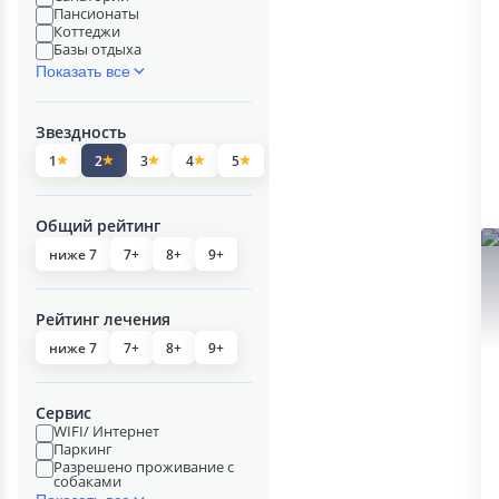
Пансионаты
Коттеджи
Базы отдыха
Показать все
Звездность
1
2
3
4
5
Общий рейтинг
ниже 7
7+
8+
9+
Рейтинг лечения
ниже 7
7+
8+
9+
Сервис
WIFI/ Интернет
Паркинг
Разрешено проживание с
собаками