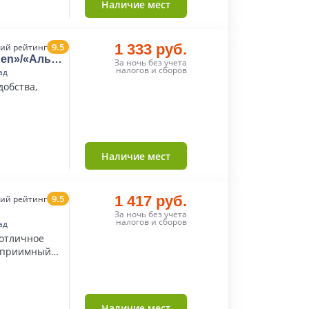
Наличие мест
9.5
1 333 руб.
ий рейтинг
den»/«Альфа
За ночь без учета
налогов и сборов
ад
добства,
Наличие мест
9.5
1 417 руб.
ий рейтинг
За ночь без учета
налогов и сборов
ад
 отличное
теприимный
Наличие мест