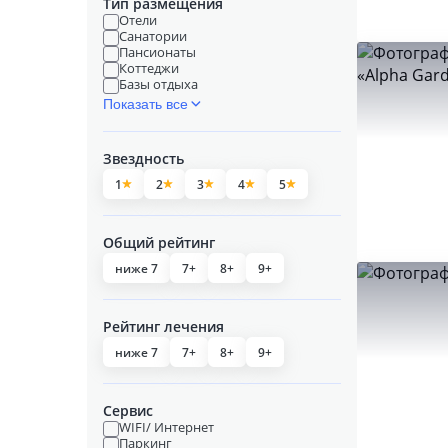
Тип размещения
Отели
Санатории
Пансионаты
Коттеджи
Базы отдыха
Показать все
Звездность
1
2
3
4
5
Общий рейтинг
ниже 7
7+
8+
9+
Рейтинг лечения
ниже 7
7+
8+
9+
Сервис
WIFI/ Интернет
Паркинг