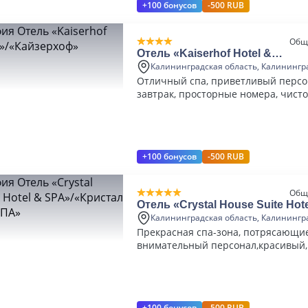
+100 бонусов
-500 RUB
Общ
Отель «Kaiserhof Hotel &
SPA»/«Кайзерхоф»
Калининградская область, Калинингр
Отличный спа, приветливый персо
завтрак, просторные номера, чисто
+100 бонусов
-500 RUB
Общ
Отель «Crystal House Suite Hote
SPA»/«Кристал Хаус Сьют СП
Калининградская область, Калинингр
Прекрасная спа-зона, потрясающие
внимательный персонал,красивый,
номер
+100 бонусов
-500 RUB