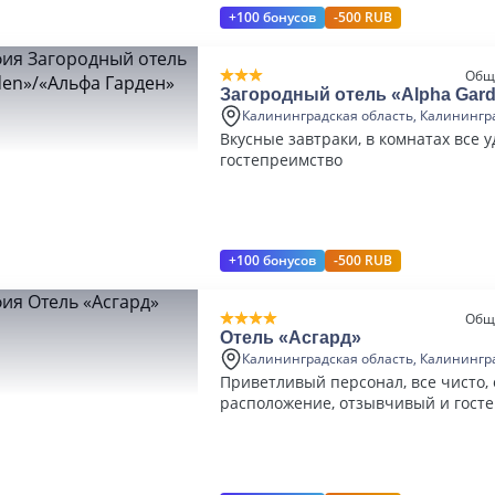
+100 бонусов
-500 RUB
Общ
Загородный отель «Alpha Gar
Гарден»
Калининградская область, Калинингр
Вкусные завтраки, в комнатах все у
гостепреимство
+100 бонусов
-500 RUB
Общ
Отель «Асгард»
Калининградская область, Калинингр
Приветливый персонал, все чисто,
расположение, отзывчивый и гос
персонал