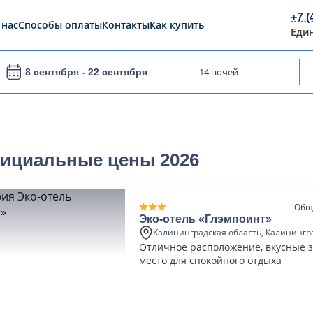
+7 (
 нас
Способы оплаты
Контакты
Как купить
Еди
14 ночей
8 сентября -
22 сентября
фициальные цены 2026
Общ
Эко-отель «Глэмпоинт»
Калининградская область, Калинингр
Отличное расположение, вкусные з
место для спокойного отдыха