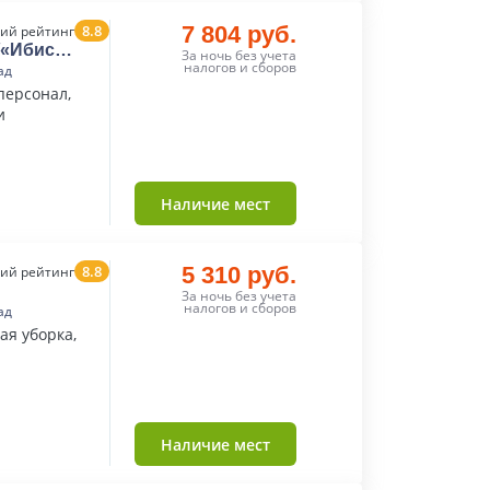
8.8
7 804 руб.
ий рейтинг
»/«Ибис
За ночь без учета
налогов и сборов
ад
персонал,
и
Наличие мест
8.8
5 310 руб.
ий рейтинг
За ночь без учета
налогов и сборов
ад
я уборка,
Наличие мест