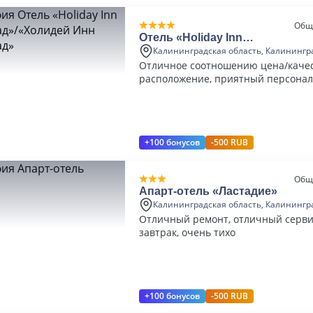
Общ
Отель «Holiday Inn
Калининград»/«Холидей Инн
Калининградская область, Калинингр
Калининград»
Отличное соотношению цена/качес
расположение, приятный персонал
разнообразные завтраки
+100 бонусов
-500 RUB
Общ
Апарт-отель «Ластадие»
Калининградская область, Калинингр
Отличный ремонт, отличный серви
завтрак, очень тихо
+100 бонусов
-500 RUB