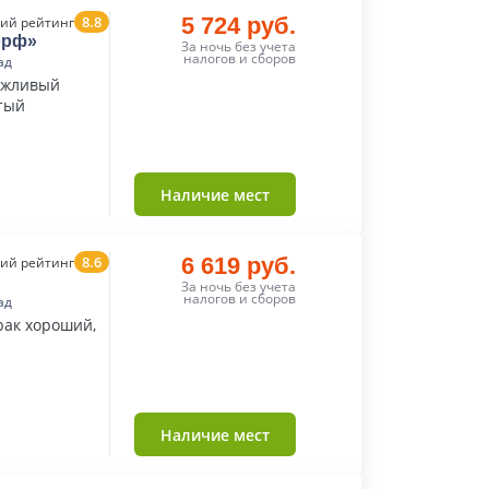
8.8
5 724 руб.
ий рейтинг
орф»
За ночь без учета
налогов и сборов
ад
ежливый
стый
Наличие мест
8.6
6 619 руб.
ий рейтинг
За ночь без учета
налогов и сборов
ад
рак хороший,
Наличие мест