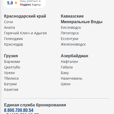
Краснодарский край
Кавказские
Сочи
Минеральные Воды
Анапа
Кисловодск
Горячий Ключ и Адыгея
Пятигорск
Геленджик
Ессентуки
Краснодар
Железноводск
Грузия
Азербайджан
Боржоми
Нафталан
Цхалтубо
Габала
Уреки
Баку
Тбилиси
Нахичевань
Батуми
Шеки
Кахетия
Единая служба бронирования
8 800 700 80 54