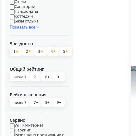
Отели
Санатории
Пансионаты
Коттеджи
Базы отдыха
Показать все
Звездность
1
2
3
4
5
Общий рейтинг
ниже 7
7+
8+
9+
Рейтинг лечения
ниже 7
7+
8+
9+
Сервис
WIFI/ Интернет
Паркинг
Разрешено проживание с