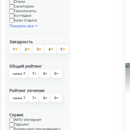
Отели
Санатории
Пансионаты
Коттеджи
Базы отдыха
Показать все
Звездность
1
2
3
4
5
Общий рейтинг
ниже 7
7+
8+
9+
Рейтинг лечения
ниже 7
7+
8+
9+
Сервис
WIFI/ Интернет
Паркинг
Разрешено проживание с