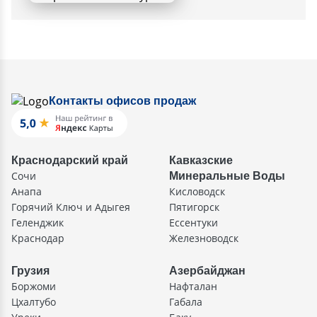
Контакты офисов продаж
Краснодарский край
Кавказские
Сочи
Минеральные Воды
Анапа
Кисловодск
Горячий Ключ и Адыгея
Пятигорск
Геленджик
Ессентуки
Краснодар
Железноводск
Грузия
Азербайджан
Боржоми
Нафталан
Цхалтубо
Габала