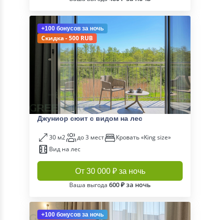
+100 бонусов
за ночь
Скидка - 500 RUB
Джуниор сюит с видом на лес
30 м2
до 3 мест
Кровать «King size»
Вид на лес
От 30 000 ₽ за ночь
600 ₽ за ночь
Ваша выгода
+100 бонусов
за ночь