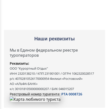
Наши реквизиты
Мы в Едином федеральном реестре
туроператоров
Реквизиты:
ООО "Курортный Отдых"
ИНН 2320138210 / КПП 231901001 / ОГРН 1062320028517
р/с 40702810526170000954 Филиал «Ростовский»
АО «АЛЬФА-БАНК»
к/с 30101810500000000207 / БИК 046015207
Реестровый номер турагента:
РТА 0008726