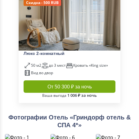
Скидка - 500 RUB
Люкс 2-комнатный
50 м2
до 3 мест
Кровать «King size»
Вид во двор
От 50 300 ₽ за ночь
1 006 ₽ за ночь
Ваша выгода
Фотографии Отель «Гриндорф отель &
СПА 4*»