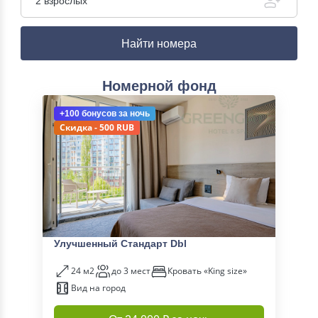
2 взрослых
Найти номера
Номерной фонд
+100 бонусов
за ночь
Скидка - 500 RUB
Улучшенный Стандарт Dbl
24 м2
до 3 мест
Кровать «King size»
Вид на город