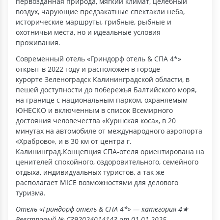
первозданная природа, мягкий климат, целебный
воздух, чарующие предзакатные спектакли неба,
исторические маршруты, грибные, рыбные и
охотничьи места, но и идеальные условия
проживания.
Cовременный отель «Гриндорф отель & СПА 4*»
открыт в 2022 году и расположен в городе-
курорте Зеленоградск Калининградской области, в
пешей доступности до побережья Балтийского моря,
на границе с национальным парком, охраняемым
ЮНЕСКО и включенным в список Всемирного
достояния человечества «Куршская коса», в 20
минутах на автомобиле от международного аэропорта
«Храброво», и в 30 км от центра г.
Калининград.Концепция СПА-отеля ориентирована на
ценителей спокойного, оздоровительного, семейного
отдыха, индивидуальных туристов, а так же
располагает MICE возможностями для делового
туризма.
Отель «Гриндорф отель & СПА 4*» — категория 4★
Реестровый № С392024014143 от 01.01.2025