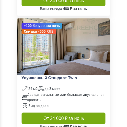
От 24 000 ₽ за ночь
480 ₽ за ночь
Ваша выгода
+100 бонусов
за ночь
Скидка - 500 RUB
Улучшенный Cтандарт Twin
24 м2
до 3 мест
Две односпальные или большая двуспальная
кровать
Вид во двор
От 24 000 ₽ за ночь
480 ₽ за ночь
Ваша выгода