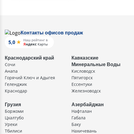
Контакты офисов продаж
Краснодарский край
Кавказские
Сочи
Минеральные Воды
Анапа
Кисловодск
Горячий Ключ и Адыгея
Пятигорск
Геленджик
Ессентуки
Краснодар
Железноводск
Грузия
Азербайджан
Боржоми
Нафталан
Цхалтубо
Габала
Уреки
Баку
Тбилиси
Нахичевань