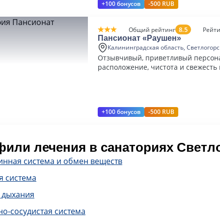
+100 бонусов
-500 RUB
8.5
Общий рейтинг
Рейти
Пансионат «Раушен»
Калининградская область, Светлогорс
Отзывчивый, приветливый персона
расположение, чистота и свежесть
+100 бонусов
-500 RUB
или лечения в санаториях Светл
инная система и обмен веществ
я система
 дыхания
о-сосудистая система