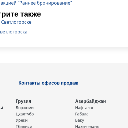
 акцией "Раннее бронирование"
рите также
 Светлогорске
Светлогорска
Контакты офисов продаж
Грузия
Азербайджан
Боржоми
Нафталан
ды
Цхалтубо
Габала
Уреки
Баку
Тбилиси
Нахичевань