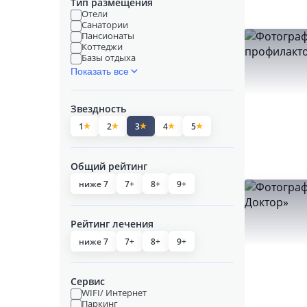
Тип размещения
Отели
Санатории
Пансионаты
Коттеджи
Базы отдыха
Показать все
Звездность
1
2
3
4
5
Общий рейтинг
ниже 7
7+
8+
9+
Рейтинг лечения
ниже 7
7+
8+
9+
Сервис
WIFI/ Интернет
Паркинг