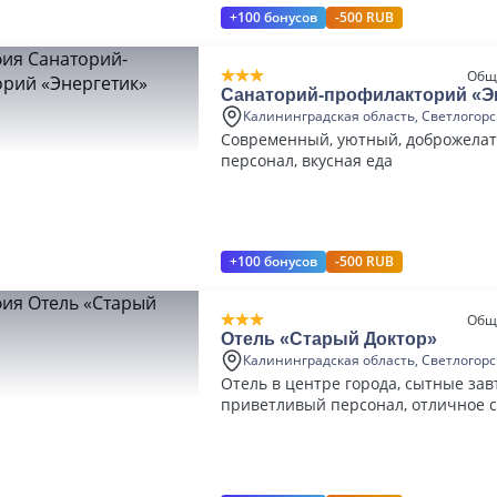
+100 бонусов
-500 RUB
Общ
Cанаторий-профилакторий «Э
Калининградская область, Светлогорс
Современный, уютный, доброжела
персонал, вкусная еда
+100 бонусов
-500 RUB
Общ
Отель «Старый Доктор»
Калининградская область, Светлогорс
Отель в центре города, сытные зав
приветливый персонал, отличное 
цены/качества