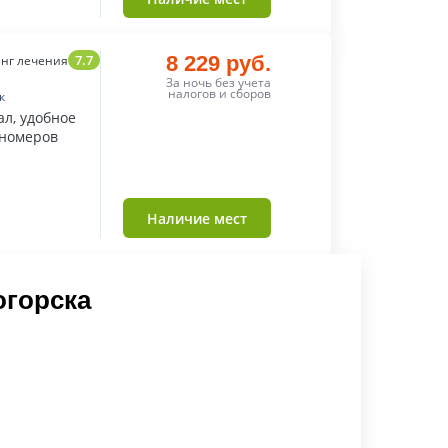
7.7
8 229 руб.
нг лечения
За ночь без учета
налогов и сборов
к
л, удобное
 номеров
Наличие мест
огорска