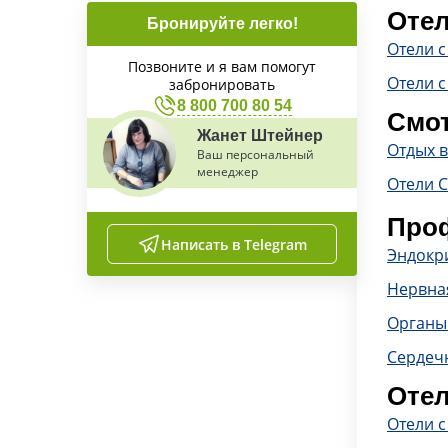
Отел
Бронируйте легко!
Отели 
Позвоните и я вам помогут
Отели с
забронировать
8 800 700 80 54
Смот
Жанет Штейнер
Отдых в
Ваш персональный
менеджер
Отели 
Проф
Написать в Telegram
Эндокр
Нервна
Органы
Сердечн
Отел
Отели 