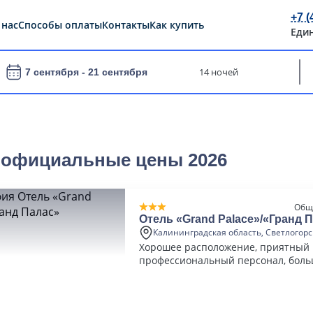
+7 (
 нас
Способы оплаты
Контакты
Как купить
Еди
14 ночей
7 сентября -
21 сентября
- официальные цены 2026
Общ
Отель «Grand Palace»/«Гранд 
Калининградская область, Светлогорс
Хорошее расположение, приятный 
профессиональный персонал, бол
подогреваемый бассейн.