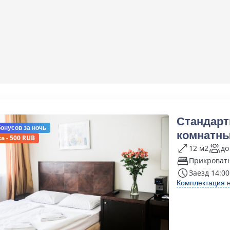
Стандарт
бонусов
за ночь
комнатн
а - 500 RUB
12 м2
до
Прикроватн
Заезд 14:00
Комплектация 