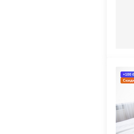
+100 
Скидк