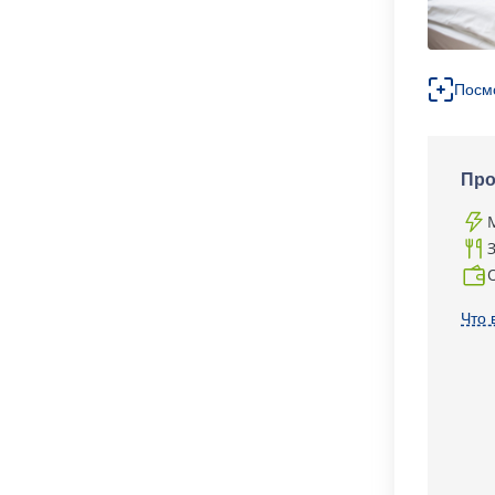
Посм
Про
Что 