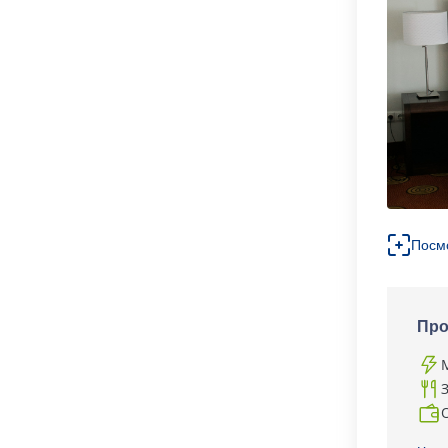
Посм
Про