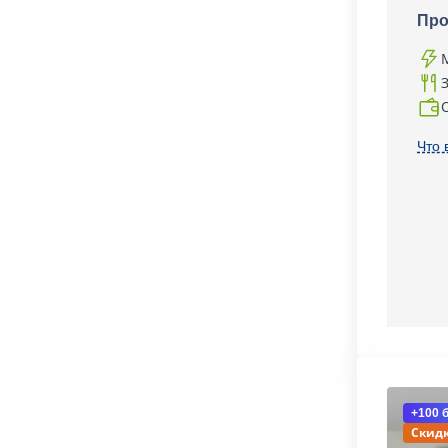
Про
Что 
+100 
Скидк