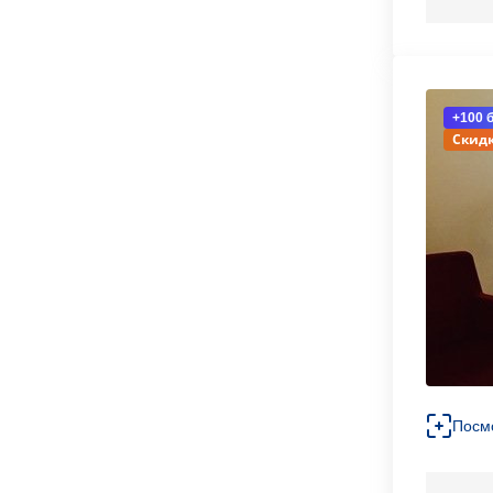
+100 
Скидк
Посм