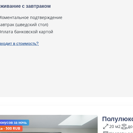
живание с завтраком
Моментальное подтверждение
Завтрак (шведский стол)
Оплата банковской картой
входит в стоимость?
Полулюкс
бонусов
за ночь
20 м2
до
а - 500 RUB