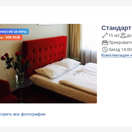
Стандарт
бонусов
за ночь
15 м2
до
а - 500 RUB
Прикроват
Заезд 14:00
Комплектация 
отреть все фотографии