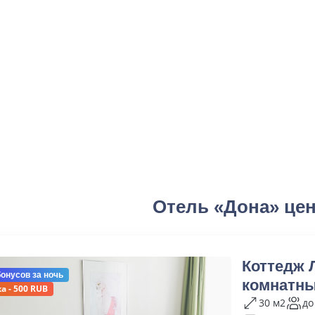
Отель «Дона» це
Коттедж 
бонусов
за ночь
комнатн
а - 500 RUB
30 м2
до