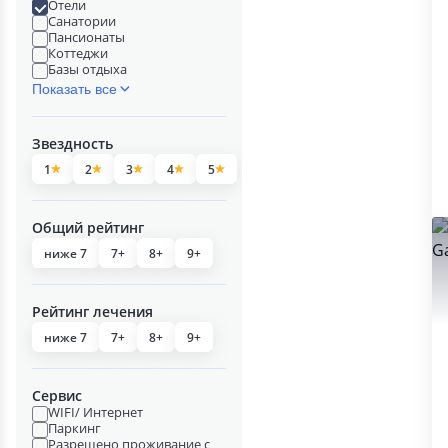
Отели
Санатории
Пансионаты
Коттеджи
Базы отдыха
Показать все
Звездность
1
2
3
4
5
Общий рейтинг
ниже 7
7+
8+
9+
Рейтинг лечения
ниже 7
7+
8+
9+
Сервис
WIFI/ Интернет
Паркинг
Разрешено проживание с