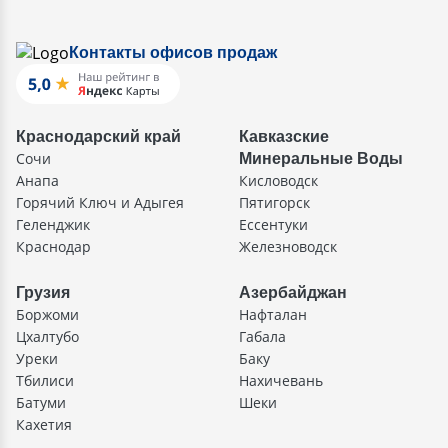
Контакты офисов продаж
Краснодарский край
Кавказские
Сочи
Минеральные Воды
Анапа
Кисловодск
Горячий Ключ и Адыгея
Пятигорск
Геленджик
Ессентуки
Краснодар
Железноводск
Грузия
Азербайджан
Боржоми
Нафталан
Цхалтубо
Габала
Уреки
Баку
Тбилиси
Нахичевань
Батуми
Шеки
Кахетия