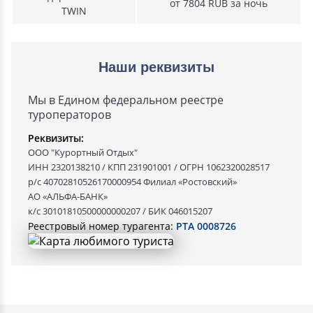
от 7804 RUB за ночь
TWIN
Наши реквизиты
Мы в Едином федеральном реестре
туроператоров
Реквизиты:
ООО "Курортный Отдых"
ИНН 2320138210 / КПП 231901001 / ОГРН 1062320028517
р/с 40702810526170000954 Филиал «Ростовский»
АО «АЛЬФА-БАНК»
к/с 30101810500000000207 / БИК 046015207
Реестровый номер турагента:
РТА 0008726