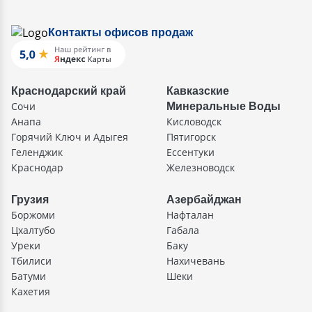
Контакты офисов продаж
Краснодарский край
Кавказские
Сочи
Минеральные Воды
Анапа
Кисловодск
Горячий Ключ и Адыгея
Пятигорск
Геленджик
Ессентуки
Краснодар
Железноводск
Грузия
Азербайджан
Боржоми
Нафталан
Цхалтубо
Габала
Уреки
Баку
Тбилиси
Нахичевань
Батуми
Шеки
Кахетия