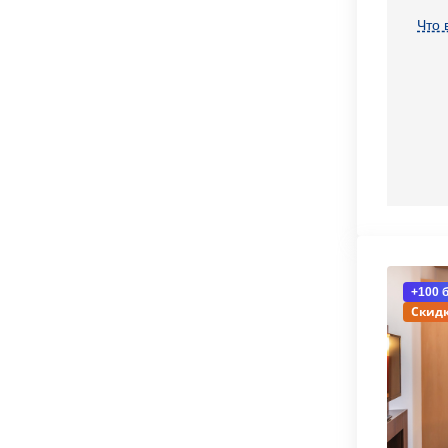
Что 
+100 
Скидк