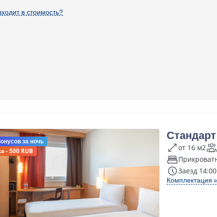
входит в стоимость?
Стандарт
бонусов
за ночь
от 16 м2
а - 500 RUB
Прикроват
Заезд 14:00
Комплектация 