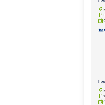
Про
Что 
Про