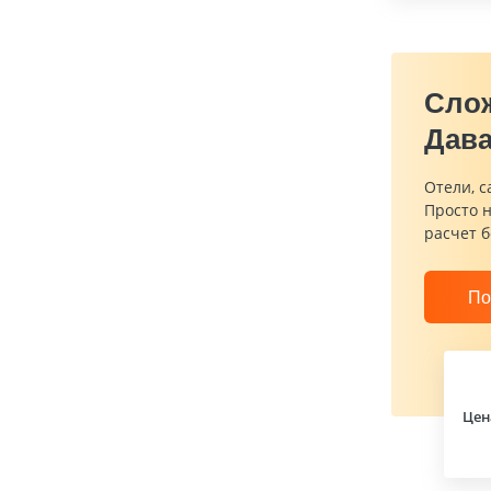
Сло
Дава
Отели, с
Просто 
расчет б
По
Цен