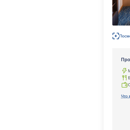
Посм
Про
Что 