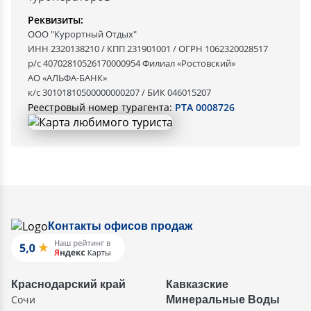
Реквизиты:
ООО "Курортный Отдых"
ИНН 2320138210 / КПП 231901001 / ОГРН 1062320028517
р/с 40702810526170000954 Филиал «Ростовский»
АО «АЛЬФА-БАНК»
к/с 30101810500000000207 / БИК 046015207
Реестровый номер турагента:
РТА 0008726
Контакты офисов продаж
Краснодарский край
Кавказские
Сочи
Минеральные Воды