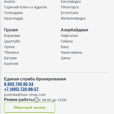
Анапа
Кисловодск
Горячий Ключ и Адыгея
Пятигорск
Геленджик
Ессентуки
Краснодар
Железноводск
Грузия
Азербайджан
Боржоми
Нафталан
Цхалтубо
Габала
Уреки
Баку
Тбилиси
Нахичевань
Батуми
Шеки
Кахетия
Единая служба бронирования
8 800 700 80 54
+7 (495) 720-98-57
putevka@tour-shop.com
с 08:00 до 19:00
Режим работы
Oбратный звонок