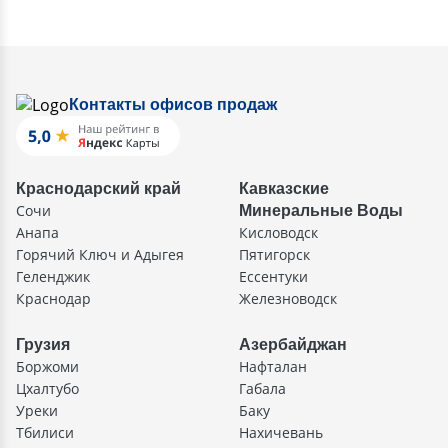
Контакты офисов продаж
Краснодарский край
Кавказские
Сочи
Минеральные Воды
Анапа
Кисловодск
Горячий Ключ и Адыгея
Пятигорск
Геленджик
Ессентуки
Краснодар
Железноводск
Грузия
Азербайджан
Боржоми
Нафталан
Цхалтубо
Габала
Уреки
Баку
Тбилиси
Нахичевань