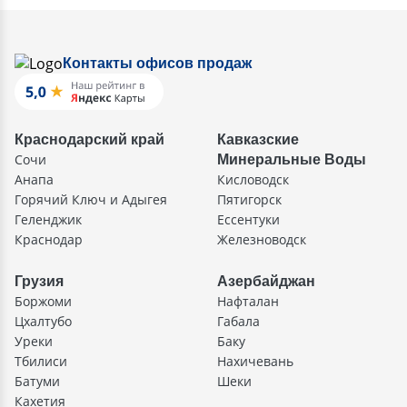
Контакты офисов продаж
Краснодарский край
Кавказские
Сочи
Минеральные Воды
Анапа
Кисловодск
Горячий Ключ и Адыгея
Пятигорск
Геленджик
Ессентуки
Краснодар
Железноводск
Грузия
Азербайджан
Боржоми
Нафталан
Цхалтубо
Габала
Уреки
Баку
Тбилиси
Нахичевань
Батуми
Шеки
Кахетия