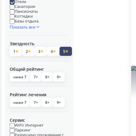
Отели
Санатории
Пансионаты
Коттеджи
Базы отдыха
Показать все
Звездность
1
2
3
4
5
Общий рейтинг
ниже 7
7+
8+
9+
Рейтинг лечения
ниже 7
7+
8+
9+
Сервис
WIFI/ Интернет
Паркинг
Разрешено проживание с