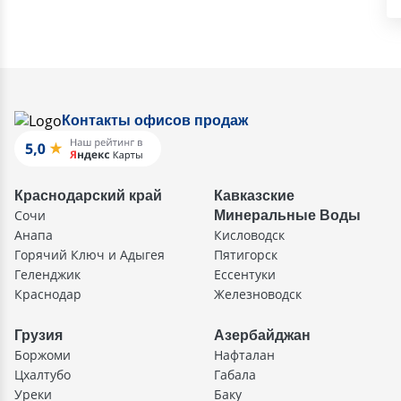
Контакты офисов продаж
Краснодарский край
Кавказские
Сочи
Минеральные Воды
Анапа
Кисловодск
Горячий Ключ и Адыгея
Пятигорск
Геленджик
Ессентуки
Краснодар
Железноводск
Грузия
Азербайджан
Боржоми
Нафталан
Цхалтубо
Габала
Уреки
Баку