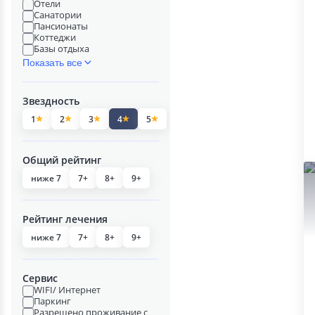
Отели
Санатории
Пансионаты
Коттеджи
Базы отдыха
Показать все
Звездность
1
2
3
4
5
Общий рейтинг
ниже 7
7+
8+
9+
Рейтинг лечения
ниже 7
7+
8+
9+
Сервис
WIFI/ Интернет
Паркинг
Разрешено проживание с