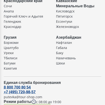
Краснодарский край
Кавказские
Сочи
Минеральные Воды
Анапа
Кисловодск
Горячий Ключ и Адыгея
Пятигорск
Геленджик
Ессентуки
Краснодар
Железноводск
Грузия
Азербайджан
Боржоми
Нафталан
Цхалтубо
Габала
Уреки
Баку
Тбилиси
Нахичевань
Батуми
Шеки
Кахетия
Единая служба бронирования
8 800 700 80 54
+7 (495) 720-98-57
putevka@tour-shop.com
с 08:00 до 19:00
Режим работы