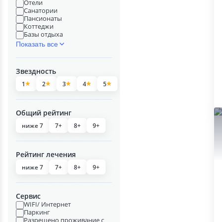
Отели
Санатории
Пансионаты
Коттеджи
Базы отдыха
Показать все
Звездность
1
2
3
4
5
Общий рейтинг
ниже 7
7+
8+
9+
Рейтинг лечения
ниже 7
7+
8+
9+
Сервис
WIFI/ Интернет
Паркинг
Разрешено проживание с