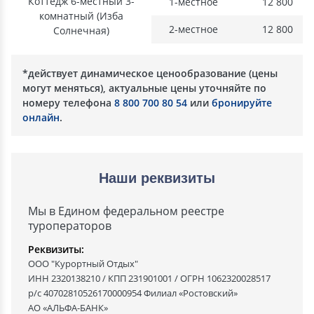
Коттедж 6-местный 3-
1-местное
12 800
комнатный (Изба
2-местное
12 800
Солнечная)
*действует динамическое ценообразование (цены
могут меняться), актуальные цены уточняйте по
номеру телефона
8 800 700 80 54
или
бронируйте
онлайн
.
Наши реквизиты
Мы в Едином федеральном реестре
туроператоров
Реквизиты:
ООО "Курортный Отдых"
ИНН 2320138210 / КПП 231901001 / ОГРН 1062320028517
р/с 40702810526170000954 Филиал «Ростовский»
АО «АЛЬФА-БАНК»