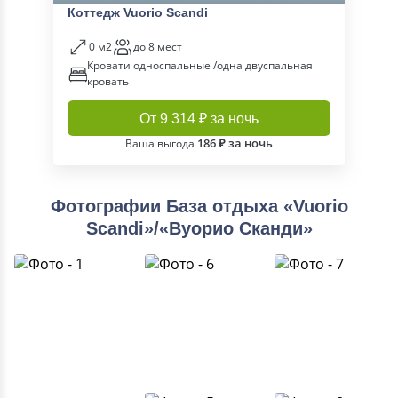
Коттедж Vuorio Scandi
0 м2
до 8 мест
Кровати односпальные /одна двуспальная
кровать
От 9 314 ₽ за ночь
186 ₽ за ночь
Ваша выгода
Фотографии База отдыха «Vuorio
Scandi»/«Вуорио Сканди»