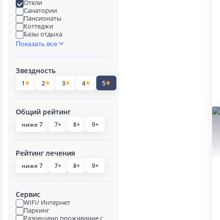
Отели
Санатории
Пансионаты
Коттеджи
Базы отдыха
Показать все
Звездность
1
2
3
4
5
Общий рейтинг
ниже 7
7+
8+
9+
Рейтинг лечения
ниже 7
7+
8+
9+
Сервис
WIFI/ Интернет
Паркинг
Разрешено проживание с