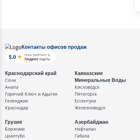
Контакты офисов продаж
Краснодарский край
Кавказские
Сочи
Минеральные Воды
Анапа
Кисловодск
Горячий Ключ и Адыгея
Пятигорск
Геленджик
Ессентуки
Краснодар
Железноводск
Грузия
Азербайджан
Боржоми
Нафталан
Цхалтубо
Габала