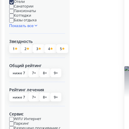
Отели
Санатории
Пансионаты
Коттеджи
Базы отдыха
Показать все
Звездность
1
2
3
4
5
Общий рейтинг
ниже 7
7+
8+
9+
Рейтинг лечения
ниже 7
7+
8+
9+
Сервис
WIFI/ Интернет
Паркинг
Разрешено проживание с