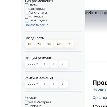
Тип размещения
Отели
Санатории
Пансионаты
Коттеджи
Базы отдыха
Показать все
Звездность
1
2
3
4
5
Общий рейтинг
ниже 7
7+
8+
9+
Рейтинг лечения
Проф
ниже 7
7+
8+
9+
Нервна
Органы
Сервис
WIFI/ Интернет
Сана
Паркинг