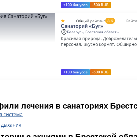
+100 бонусов
-500 RUB
8.6
Общий рейтинг
Рейти
Санаторий «Буг»
Беларусь, Брестская область
Красивая природа. Доброжелател
персонал. Вкусно кормят. Обширно
+100 бонусов
-500 RUB
или лечения в санаториях Брестс
я система
 дыхания
тории с акциями в Брестской обл