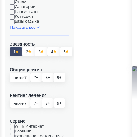
Отели
Санатории
Пансионаты
Коттеджи
Базы отдыха
Показать все
Звездность
1
2
3
4
5
Общий рейтинг
ниже 7
7+
8+
9+
Рейтинг лечения
ниже 7
7+
8+
9+
Сервис
WIFI/ Интернет
Паркинг
Разрешено проживание с