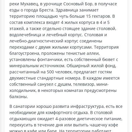
реки Мухавец, в урочище Сосновый Бор, в получасе
езды о города Бреста. Здравница занимает
территорию площадью чуть больше 15 гектаров. В
состав комплекса входят 4 жилых корпуса в 4 и 5
этажей, а также отдельно стоящее здание столовой,
водолечебница и лечебный корпус. Столовая и
лечебно-диагностический корпус соединены
переходами с двумя жилыми корпусами. Территория
благоустроена, проложены тенистые аллеи,
установлены фонтанчики, есть собственный бювет с
минеральным источником. Обширный жилой фонд,
рассчитанный на 500 человек, предлагает гостям
двухместные стандартные номера. В каждом имеется
собственный санузел с душем, телевизор, мини-
холодильник, в некоторых комнатах предусмотрены
балконы.
В санатории хорошо развита инфраструктура, есть все
необходимое для комфортного отдыха. В столовой
отдыхающих ожидает 4-разовое диетическое питание,
перекусить в течение дня или выпить чашечку кофе
можно в кафе или баре. На территории работают