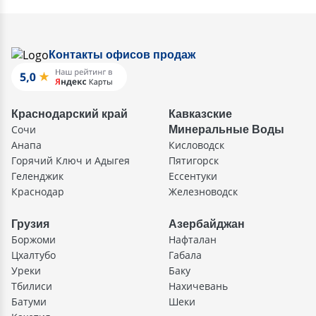
Контакты офисов продаж
Краснодарский край
Кавказские
Сочи
Минеральные Воды
Анапа
Кисловодск
Горячий Ключ и Адыгея
Пятигорск
Геленджик
Ессентуки
Краснодар
Железноводск
Грузия
Азербайджан
Боржоми
Нафталан
Цхалтубо
Габала
Уреки
Баку
Тбилиси
Нахичевань
Батуми
Шеки