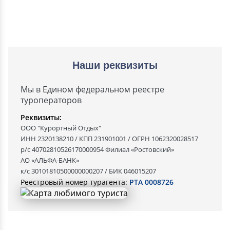
Наши реквизиты
Мы в Едином федеральном реестре
туроператоров
Реквизиты:
ООО "Курортный Отдых"
ИНН 2320138210 / КПП 231901001 / ОГРН 1062320028517
р/с 40702810526170000954 Филиал «Ростовский»
АО «АЛЬФА-БАНК»
к/с 30101810500000000207 / БИК 046015207
Реестровый номер турагента:
РТА 0008726