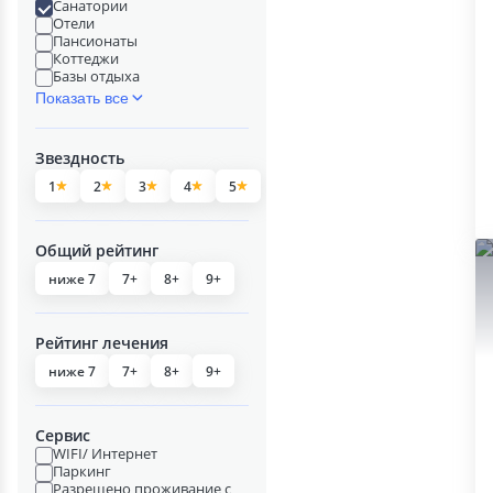
Санатории
Отели
Пансионаты
Коттеджи
Базы отдыха
Показать все
Звездность
1
2
3
4
5
Общий рейтинг
ниже 7
7+
8+
9+
Рейтинг лечения
ниже 7
7+
8+
9+
Сервис
WIFI/ Интернет
Паркинг
Разрешено проживание с