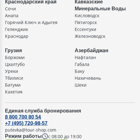
Краснодарский край
Кавказские
Сочи
Минеральные Воды
Анапа
Кисловодск
Горячий Ключ и Адыгея
Пятигорск
Геленджик
Ессентуки
Краснодар
Железноводск
Грузия
Азербайджан
Боржоми
Нафталан
Цхалтубо
Габала
Уреки
Баку
Тбилиси
Нахичевань
Батуми
Шеки
Кахетия
Единая служба бронирования
8 800 700 80 54
+7 (495) 720-98-57
putevka@tour-shop.com
с 08:00 до 19:00
Режим работы