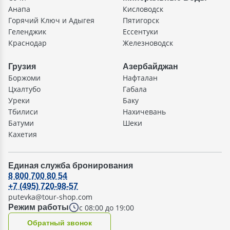
Анапа
Кисловодск
Горячий Ключ и Адыгея
Пятигорск
Геленджик
Ессентуки
Краснодар
Железноводск
Грузия
Азербайджан
Боржоми
Нафталан
Цхалтубо
Габала
Уреки
Баку
Тбилиси
Нахичевань
Батуми
Шеки
Кахетия
Единая служба бронирования
8 800 700 80 54
+7 (495) 720-98-57
putevka@tour-shop.com
с 08:00 до 19:00
Режим работы
Oбратный звонок