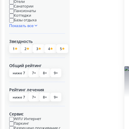
Отели
Санатории
Пансионаты
Коттеджи
Базы отдыха
Показать все
Звездность
1
2
3
4
5
Общий рейтинг
ниже 7
7+
8+
9+
Рейтинг лечения
ниже 7
7+
8+
9+
Сервис
WIFI/ Интернет
Паркинг
Разрешено проживание с