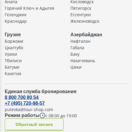
Анапа
Кисловодск
Горячий Ключ и Адыгея
Пятигорск
Геленджик
Ессентуки
Краснодар
Железноводск
Грузия
Азербайджан
Боржоми
Нафталан
Цхалтубо
Габала
Уреки
Баку
Тбилиси
Нахичевань
Батуми
Шеки
Кахетия
Единая служба бронирования
8 800 700 80 54
+7 (495) 720-98-57
putevka@tour-shop.com
с 08:00 до 19:00
Режим работы
Oбратный звонок