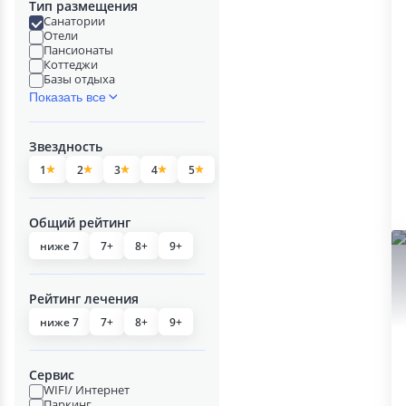
Тип размещения
Санатории
Отели
Пансионаты
Коттеджи
Базы отдыха
Показать все
Звездность
1
2
3
4
5
Общий рейтинг
ниже 7
7+
8+
9+
Рейтинг лечения
ниже 7
7+
8+
9+
Сервис
WIFI/ Интернет
Паркинг