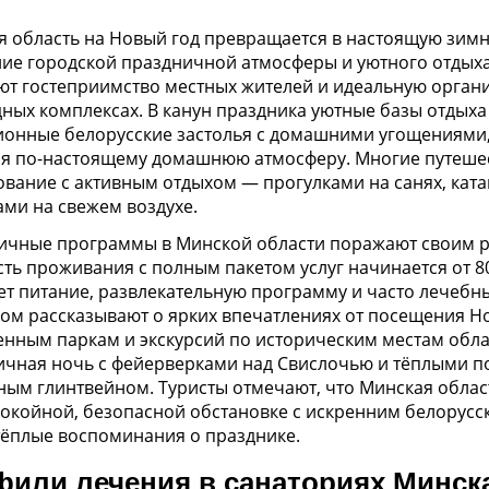
 область на Новый год превращается в настоящую зимню
ие городской праздничной атмосферы и уютного отдыха
т гостеприимство местных жителей и идеальную организ
ных комплексах. В канун праздника уютные базы отдыха
ионные белорусские застолья с домашними угощениями
ая по-настоящему домашнюю атмосферу. Многие путешес
вание с активным отдыхом — прогулками на санях, кат
ми на свежем воздухе.
ичные программы в Минской области поражают своим р
ть проживания с полным пакетом услуг начинается от 80-
т питание, развлекательную программу и часто лечебны
ом рассказывают о ярких впечатлениях от посещения Н
енным паркам и экскурсий по историческим местам обла
ичная ночь с фейерверками над Свислочью и тёплыми по
ым глинтвейном. Туристы отмечают, что Минская облас
покойной, безопасной обстановке с искренним белорусс
тёплые воспоминания о празднике.
или лечения в санаториях Минск