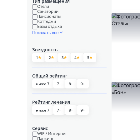
Тип размещения
Отели
Санатории
Пансионаты
Коттеджи
Базы отдыха
Показать все
Звездность
1
2
3
4
5
Общий рейтинг
ниже 7
7+
8+
9+
Рейтинг лечения
ниже 7
7+
8+
9+
Сервис
WIFI/ Интернет
Паркинг