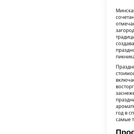
Минская
сочетан
отмечаю
загород
традиц
создав
праздно
пикника
Праздн
стоимос
включае
восторг
заснеж
праздн
ароматн
год в с
самые 
Проф