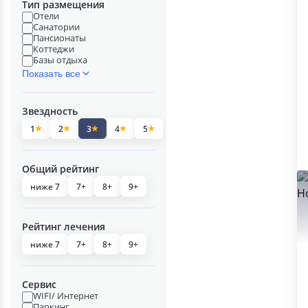
Тип размещения
Отели
Санатории
Пансионаты
Коттеджи
Базы отдыха
Показать все
Звездность
1
2
3
4
5
Общий рейтинг
ниже 7
7+
8+
9+
Рейтинг лечения
ниже 7
7+
8+
9+
Сервис
WIFI/ Интернет
Паркинг