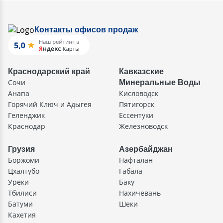
Контакты офисов продаж
Краснодарский край
Кавказские
Сочи
Минеральные Воды
Анапа
Кисловодск
Горячий Ключ и Адыгея
Пятигорск
Геленджик
Ессентуки
Краснодар
Железноводск
Грузия
Азербайджан
Боржоми
Нафталан
Цхалтубо
Габала
Уреки
Баку
Тбилиси
Нахичевань
Батуми
Шеки
Кахетия