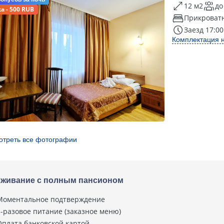
12 м2
до
а - 500 RUB
Прикроват
Заезд 17:00
Комплектация 
отреть все фотографии
живание с полным пансионом
Моментальное подтверждение
3-разовое питание (заказное меню)
Оплата банковской картой