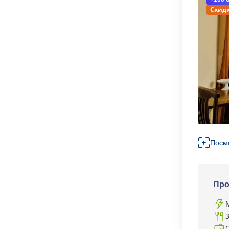
Скидк
Посм
Про