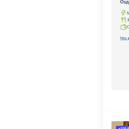
Озд
Что 
+100 