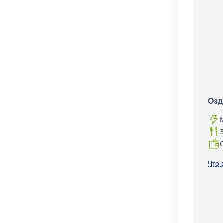
Озд
Что 