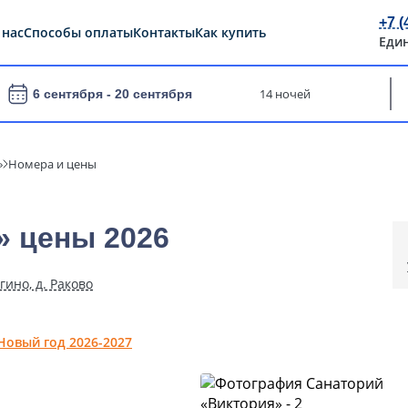
+7 (
 нас
Способы оплаты
Контакты
Как купить
Еди
14 ночей
6 сентября -
20 сентября
»
Номера и цены
» цены 2026
гино, д. Раково
Новый год 2026-2027