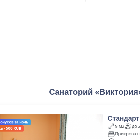
Санаторий «Виктория
Стандарт
бонусов
за ночь
9 м2
до 
а - 500 RUB
Прикроватн