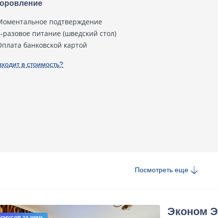
оровление
Моментальное подтверждение
3-разовое питание (шведский стол)
Оплата банковской картой
входит в стоимость?
Посмотреть еще
Эконом Э
бонусов
за ночь