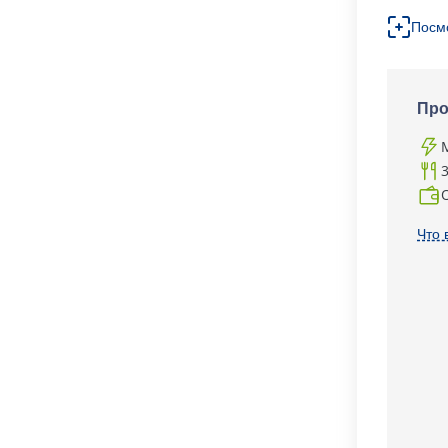
Посм
Про
Что 