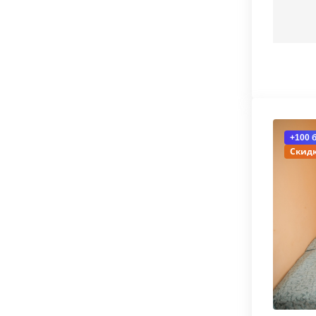
+100 
Скидк