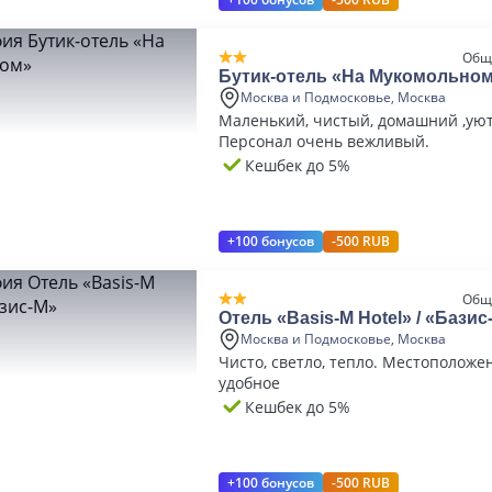
Общ
Бутик-отель «На Мукомольно
Москва и Подмосковье, Москва
Маленький, чистый, домашний ,ую
Персонал очень вежливый.
Кешбек до 5%
+100 бонусов
-500 RUB
Общ
Отель «Basis-M Hotel» / «Базис
Москва и Подмосковье, Москва
Чисто, светло, тепло. Местоположе
удобное
Кешбек до 5%
+100 бонусов
-500 RUB