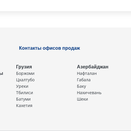
Контакты офисов продаж
Грузия
Азербайджан
Боржоми
Нафталан
ды
Цхалтубо
Габала
Уреки
Баку
Тбилиси
Нахичевань
Батуми
Шеки
Кахетия