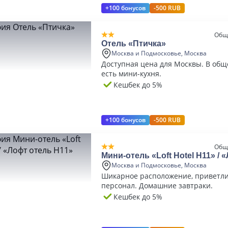
+100 бонусов
-500 RUB
Общ
Отель «Птичка»
Москва и Подмосковье, Москва
Доступная цена для Москвы. В об
есть мини-кухня.
Кешбек до 5%
+100 бонусов
-500 RUB
Общ
Мини-отель «Loft Hotel H11» / 
Н11»
Москва и Подмосковье, Москва
Шикарное расположение, приветл
персонал. Домашние завтраки.
Кешбек до 5%