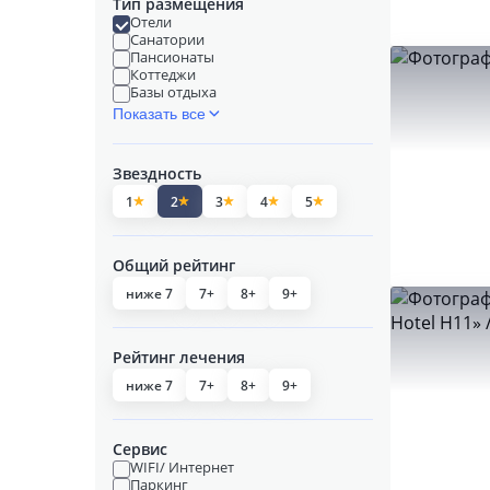
Тип размещения
Отели
Санатории
Пансионаты
Коттеджи
Базы отдыха
Показать все
Звездность
1
2
3
4
5
Общий рейтинг
ниже 7
7+
8+
9+
Рейтинг лечения
ниже 7
7+
8+
9+
Сервис
WIFI/ Интернет
Паркинг