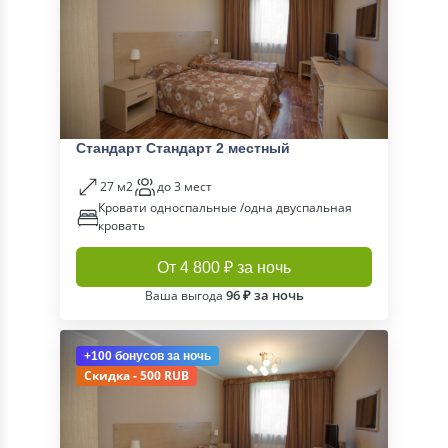
Стандарт Стандарт 2 местный
27 м2
до 3 мест
Кровати односпальные /одна двуспальная
кровать
От 4 800 ₽ за ночь
96 ₽ за ночь
Ваша выгода
+100 бонусов
за ночь
Скидка - 500 RUB