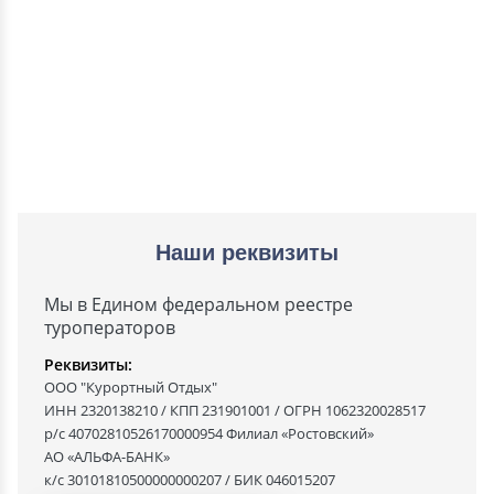
Наши реквизиты
Мы в Едином федеральном реестре
туроператоров
Реквизиты:
ООО "Курортный Отдых"
ИНН 2320138210 / КПП 231901001 / ОГРН 1062320028517
р/с 40702810526170000954 Филиал «Ростовский»
АО «АЛЬФА-БАНК»
к/с 30101810500000000207 / БИК 046015207