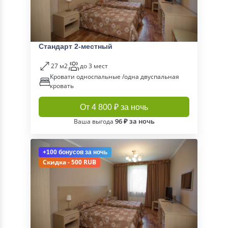
Стандарт 2-местный
27 м2
до 3 мест
Кровати односпальные /одна двуспальная
кровать
От 4 800 ₽ за ночь
96 ₽ за ночь
Ваша выгода
+100 бонусов
за ночь
Скидка - 500 RUB