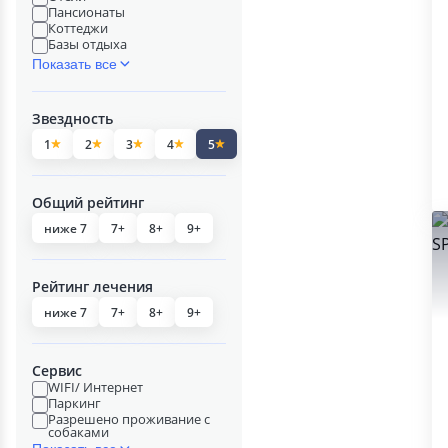
Пансионаты
Коттеджи
Базы отдыха
Показать все
Звездность
1
2
3
4
5
Общий рейтинг
ниже 7
7+
8+
9+
Рейтинг лечения
ниже 7
7+
8+
9+
Сервис
WIFI/ Интернет
Паркинг
Разрешено проживание с
собаками