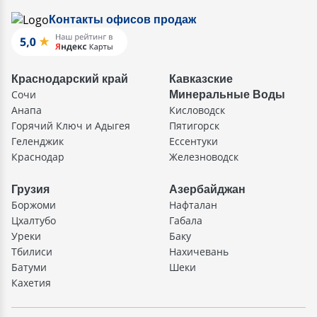
Контакты офисов продаж
Краснодарский край
Кавказские
Сочи
Минеральные Воды
Анапа
Кисловодск
Горячий Ключ и Адыгея
Пятигорск
Геленджик
Ессентуки
Краснодар
Железноводск
Грузия
Азербайджан
Боржоми
Нафталан
Цхалтубо
Габала
Уреки
Баку
Тбилиси
Нахичевань
Батуми
Шеки
Кахетия