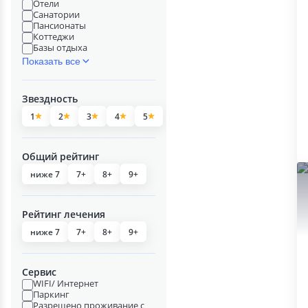
Отели
Санатории
Пансионаты
Коттеджи
Базы отдыха
Показать все
Звездность
1
2
3
4
5
Общий рейтинг
ниже 7
7+
8+
9+
Рейтинг лечения
ниже 7
7+
8+
9+
Сервис
WIFI/ Интернет
Паркинг
Разрешено проживание с