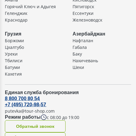
Горячий Ключ и Адыгея
Пятигорск
Геленджик
Ессентуки
Краснодар
Железноводск
Грузия
Азербайджан
Боржоми
Нафталан
Цхалтубо
Габала
Уреки
Баку
Тбилиси
Нахичевань
Батуми
Шеки
Кахетия
Единая служба бронирования
8 800 700 80 54
+7 (495) 720-98-57
putevka@tour-shop.com
с 08:00 до 19:00
Режим работы
Oбратный звонок