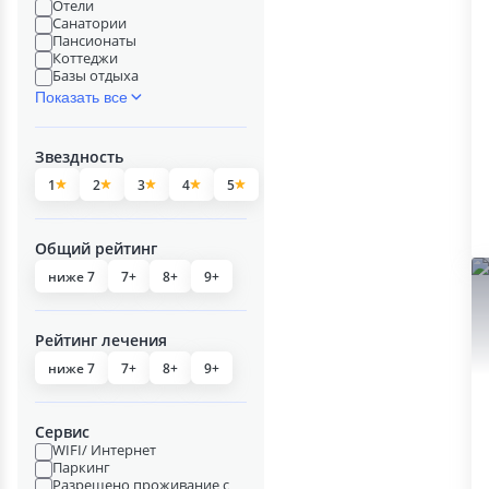
Отели
Санатории
Пансионаты
Коттеджи
Базы отдыха
Показать все
Звездность
1
2
3
4
5
Общий рейтинг
ниже 7
7+
8+
9+
Рейтинг лечения
ниже 7
7+
8+
9+
Сервис
WIFI/ Интернет
Паркинг
Разрешено проживание с