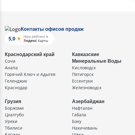
Контакты офисов продаж
Краснодарский край
Кавказские
Сочи
Минеральные Воды
Анапа
Кисловодск
Горячий Ключ и Адыгея
Пятигорск
Геленджик
Ессентуки
Краснодар
Железноводск
Грузия
Азербайджан
Боржоми
Нафталан
Цхалтубо
Габала
Уреки
Баку
Тбилиси
Нахичевань
Батуми
Шеки