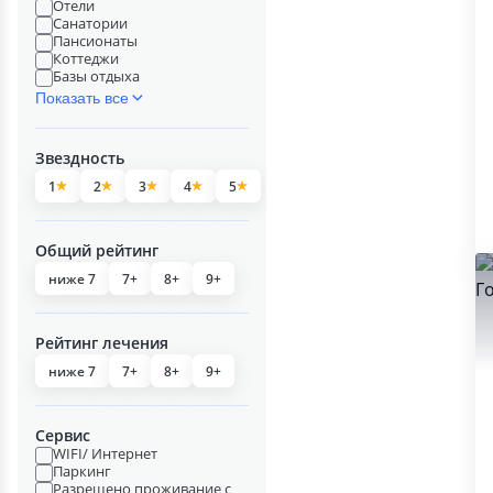
Отели
Санатории
Пансионаты
Коттеджи
Базы отдыха
Показать все
Звездность
1
2
3
4
5
Общий рейтинг
ниже 7
7+
8+
9+
Рейтинг лечения
ниже 7
7+
8+
9+
Сервис
WIFI/ Интернет
Паркинг
Разрешено проживание с