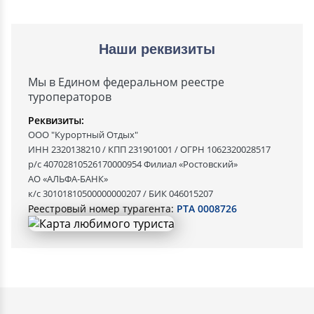
Наши реквизиты
Мы в Едином федеральном реестре
туроператоров
Реквизиты:
ООО "Курортный Отдых"
ИНН 2320138210 / КПП 231901001 / ОГРН 1062320028517
р/с 40702810526170000954 Филиал «Ростовский»
АО «АЛЬФА-БАНК»
к/с 30101810500000000207 / БИК 046015207
Реестровый номер турагента:
РТА 0008726