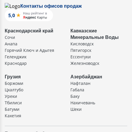
Контакты офисов продаж
Краснодарский край
Кавказские
Сочи
Минеральные Воды
Анапа
Кисловодск
Горячий Ключ и Адыгея
Пятигорск
Геленджик
Ессентуки
Краснодар
Железноводск
Грузия
Азербайджан
Боржоми
Нафталан
Цхалтубо
Габала
Уреки
Баку
Тбилиси
Нахичевань
Батуми
Шеки
Кахетия