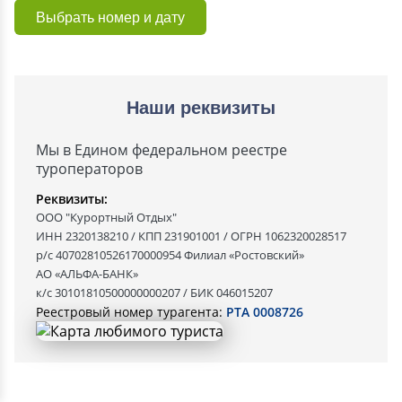
Выбрать номер и дату
Наши реквизиты
Мы в Едином федеральном реестре
туроператоров
Реквизиты:
ООО "Курортный Отдых"
ИНН 2320138210 / КПП 231901001 / ОГРН 1062320028517
р/с 40702810526170000954 Филиал «Ростовский»
АО «АЛЬФА-БАНК»
к/с 30101810500000000207 / БИК 046015207
Реестровый номер турагента:
РТА 0008726