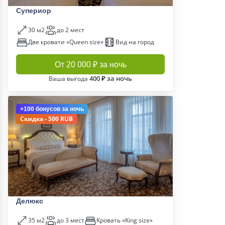
Супериор
30 м2
до 2 мест
Две кровати «Queen size»
Вид на город
От 20 000 ₽ за ночь
400 ₽ за ночь
Ваша выгода
+100 бонусов
за ночь
Скидка - 500 RUB
Делюкс
35 м2
до 3 мест
Кровать «King size»