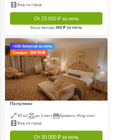
Вид на город
От 23 000 ₽ за ночь
460 ₽ за ночь
Ваша выгода
+100 бонусов
за ночь
Скидка - 500 RUB
Полулюкс
40 м2
до 3 мест
Кровать «King size»
Вид на город
От 30 000 ₽ за ночь