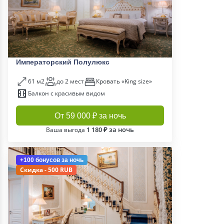
Императорский Полулюкс
61 м2
до 2 мест
Кровать «King size»
Балкон с красивым видом
От 59 000 ₽ за ночь
1 180 ₽ за ночь
Ваша выгода
+100 бонусов
за ночь
Скидка - 500 RUB