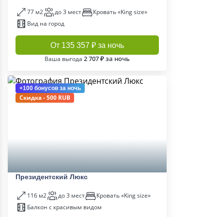
77 м2
до 3 мест
Кровать «King size»
Вид на город
От 135 357 ₽ за ночь
2 707 ₽ за ночь
Ваша выгода
+100 бонусов
за ночь
Скидка - 500 RUB
Президентский Люкс
116 м2
до 3 мест
Кровать «King size»
Балкон с красивым видом