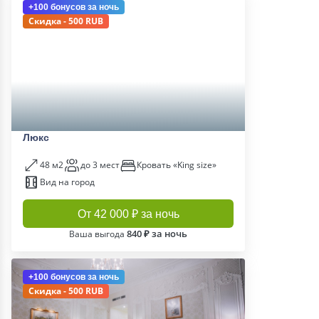
+100 бонусов
за ночь
Скидка - 500 RUB
Люкс
48 м2
до 3 мест
Кровать «King size»
Вид на город
От 42 000 ₽ за ночь
840 ₽ за ночь
Ваша выгода
+100 бонусов
за ночь
Скидка - 500 RUB