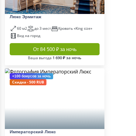
Люкс Эрмитаж
60 м2
до 3 мест
Кровать «King size»
Вид на город
От 84 500 ₽ за ночь
1 690 ₽ за ночь
Ваша выгода
+100 бонусов
за ночь
Скидка - 500 RUB
Императорский Люкс