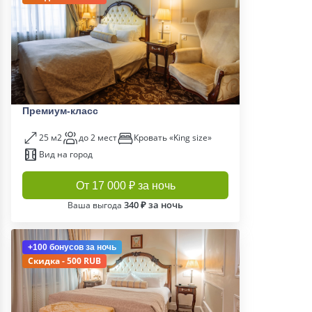
Премиум-класс
25 м2
до 2 мест
Кровать «King size»
Вид на город
От 17 000 ₽ за ночь
340 ₽ за ночь
Ваша выгода
+100 бонусов
за ночь
Скидка - 500 RUB