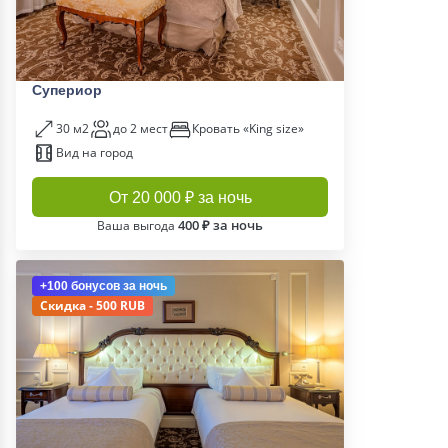
Супериор
30 м2
до 2 мест
Кровать «King size»
Вид на город
От 20 000 ₽ за ночь
400 ₽ за ночь
Ваша выгода
+100 бонусов
за ночь
Скидка - 500 RUB