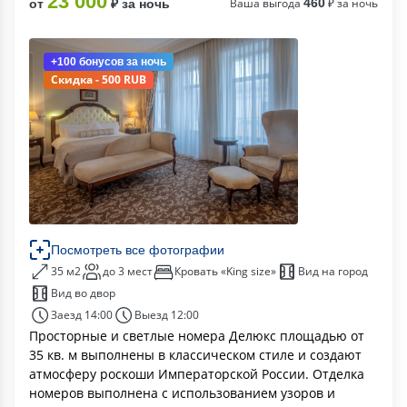
23 000
Ваша выгода
460
₽ за ночь
от
₽ за ночь
+100 бонусов
за ночь
Скидка - 500 RUB
Посмотреть все фотографии
35 м2
до 3 мест
Кровать «King size»
Вид на город
Вид во двор
Заезд 14:00
Выезд 12:00
Просторные и светлые номера Делюкс площадью от
35 кв. м выполнены в классическом стиле и создают
атмосферу роскоши Императорской России. Отделка
номеров выполнена с использованием узоров и