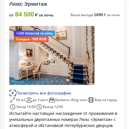
Люкс Эрмитаж
84 500
Ваша выгода
1690
₽ за ночь
от
₽ за ночь
+100 бонусов
за ночь
Скидка - 500 RUB
Посмотреть все фотографии
60 м2
до 3 мест
Кровать «King size»
Вид на город
Заезд 14:00
Выезд 12:00
Испытайте настоящее наслаждение от проживания в
уникальных двухэтажных номерах Люкс «Эрмитаж» с
атмосферой и обстановкой петербуржских дворцов.