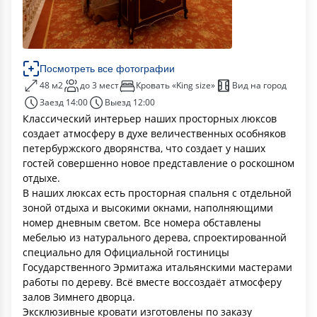
Посмотреть все фотографии
48 м2
до 3 мест
Кровать «King size»
Вид на город
Заезд 14:00
Выезд 12:00
Классический интерьер наших просторных люксов
создает атмосферу в духе величественных особняков
петербуржского дворянства, что создает у наших
гостей совершенно новое представление о роскошном
отдыхе.
В наших люксах есть просторная спальня с отдельной
зоной отдыха и высокими окнами, наполняющими
номер дневным светом. Все номера обставлены
мебелью из натурального дерева, спроектированной
специально для Официальной гостиницы
Государственного Эрмитажа итальянскими мастерами
работы по дереву. Всё вместе воссоздаёт атмосферу
залов Зимнего дворца.
Эксклюзивные кровати изготовлены по заказу