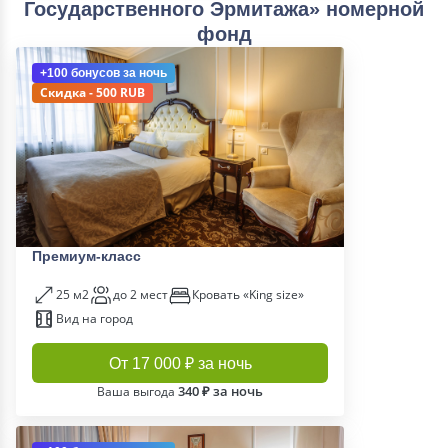
Государственного Эрмитажа» номерной
фонд
+100 бонусов
за ночь
Скидка - 500 RUB
Премиум-класс
25 м2
до 2 мест
Кровать «King size»
Вид на город
От 17 000 ₽ за ночь
340 ₽ за ночь
Ваша выгода