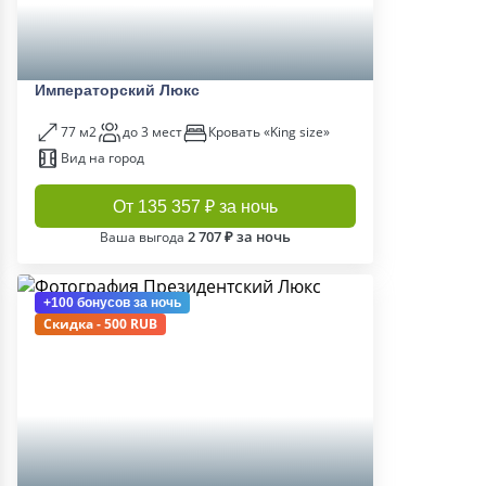
Императорский Люкс
77 м2
до 3 мест
Кровать «King size»
Вид на город
От 135 357 ₽ за ночь
2 707 ₽ за ночь
Ваша выгода
+100 бонусов
за ночь
Скидка - 500 RUB