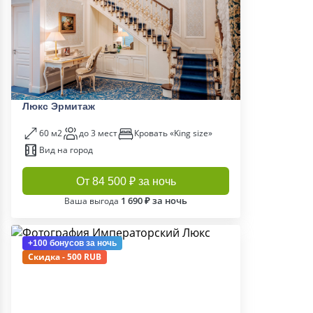
Люкс Эрмитаж
60 м2
до 3 мест
Кровать «King size»
Вид на город
От 84 500 ₽ за ночь
1 690 ₽ за ночь
Ваша выгода
+100 бонусов
за ночь
Скидка - 500 RUB