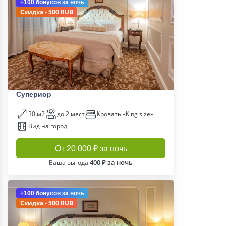
+100 бонусов
за ночь
Скидка - 500 RUB
Супериор
30 м2
до 2 мест
Кровать «King size»
Вид на город
От 20 000 ₽ за ночь
400 ₽ за ночь
Ваша выгода
+100 бонусов
за ночь
Скидка - 500 RUB