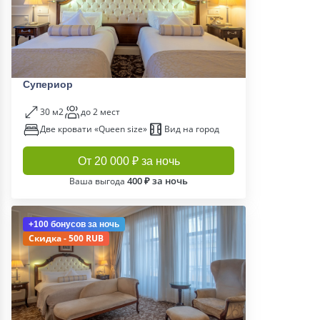
Супериор
30 м2
до 2 мест
Две кровати «Queen size»
Вид на город
От 20 000 ₽ за ночь
400 ₽ за ночь
Ваша выгода
+100 бонусов
за ночь
Скидка - 500 RUB