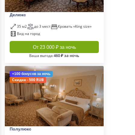
Делюкс
35 м2
до 3 мест
Кровать «King size»
Вид на город
От 23 000 ₽ за ночь
460 ₽ за ночь
Ваша выгода
+100 бонусов
за ночь
Скидка - 500 RUB
Полулюкс