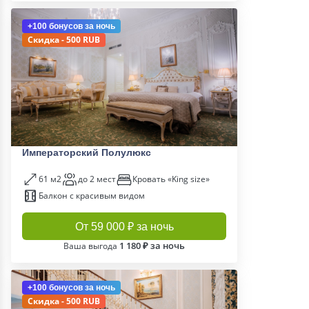
+100 бонусов
за ночь
Скидка - 500 RUB
Императорский Полулюкс
61 м2
до 2 мест
Кровать «King size»
Балкон с красивым видом
От 59 000 ₽ за ночь
1 180 ₽ за ночь
Ваша выгода
+100 бонусов
за ночь
Скидка - 500 RUB