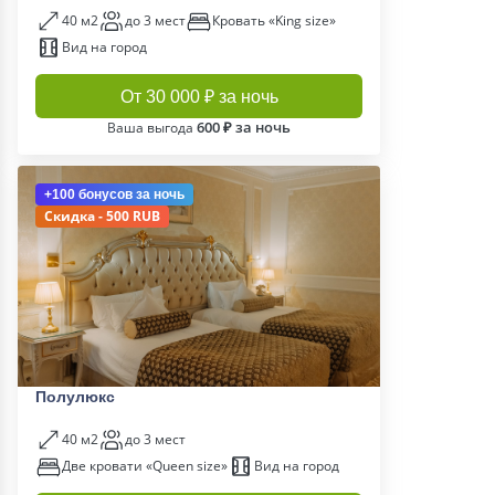
40 м2
до 3 мест
Кровать «King size»
Вид на город
От 30 000 ₽ за ночь
600 ₽ за ночь
Ваша выгода
+100 бонусов
за ночь
Скидка - 500 RUB
Полулюкс
40 м2
до 3 мест
Две кровати «Queen size»
Вид на город