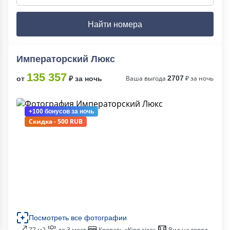
Найти номера
Императорский Люкс
135 357
Ваша выгода
2707
₽ за ночь
от
₽ за ночь
+100 бонусов
за ночь
Скидка - 500 RUB
Посмотреть все фотографии
77 м2
до 3 мест
Кровать «King size»
Вид на город