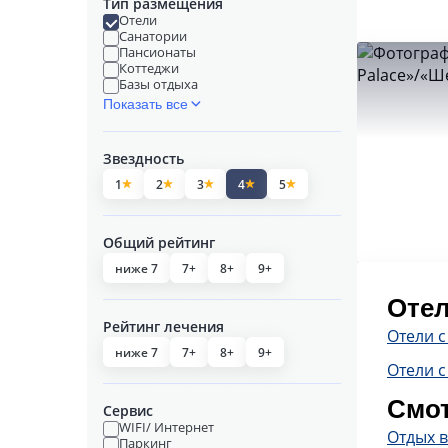
Тип размещения
Отели
Санатории
Пансионаты
Коттеджи
Базы отдыха
Показать все
Звездность
1
2
3
4
5
Общий рейтинг
ниже 7
7+
8+
9+
Отел
Рейтинг лечения
Отели 
ниже 7
7+
8+
9+
Отели с
Смот
Сервис
WIFI/ Интернет
Отдых 
Паркинг