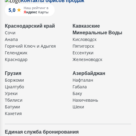
Контакты офисов продаж
Краснодарский край
Кавказские
Сочи
Минеральные Воды
Анапа
Кисловодск
Горячий Ключ и Адыгея
Пятигорск
Геленджик
Ессентуки
Краснодар
Железноводск
Грузия
Азербайджан
Боржоми
Нафталан
Цхалтубо
Габала
Уреки
Баку
Тбилиси
Нахичевань
Батуми
Шеки
Кахетия
Единая служба бронирования