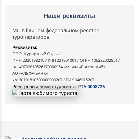
Наши реквизиты
Мы в Едином федеральном реестре
туроператоров
Реквизиты:
ООО "Курортный Отдых"
ИНН 2320138210 / КПП 231901001 / ОГРН 1062320028517
р/с 40702810526170000954 Филиал «Ростовский»
АО «АЛЬФА-БАНК»
к/с 30101810500000000207 / БИК 046015207
Реестровый номер турагента:
РТА 0008726