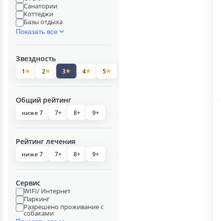
Санатории
Коттеджи
Базы отдыха
Показать все
Звездность
1
2
3
4
5
Общий рейтинг
ниже 7
7+
8+
9+
Рейтинг лечения
ниже 7
7+
8+
9+
Сервис
WIFI/ Интернет
Паркинг
Разрешено проживание с
собаками