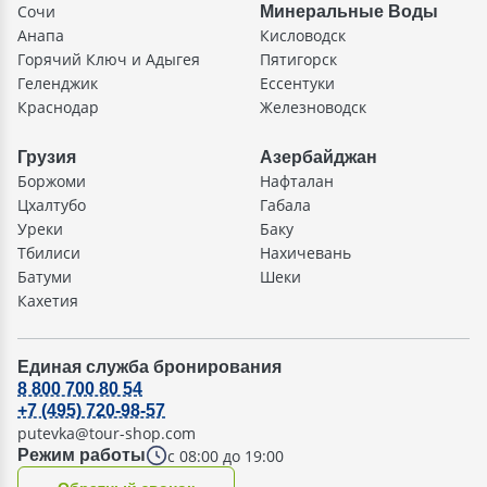
Сочи
Минеральные Воды
Анапа
Кисловодск
Горячий Ключ и Адыгея
Пятигорск
Геленджик
Ессентуки
Краснодар
Железноводск
Грузия
Азербайджан
Боржоми
Нафталан
Цхалтубо
Габала
Уреки
Баку
Тбилиси
Нахичевань
Батуми
Шеки
Кахетия
Единая служба бронирования
8 800 700 80 54
+7 (495) 720-98-57
putevka@tour-shop.com
с 08:00 до 19:00
Режим работы